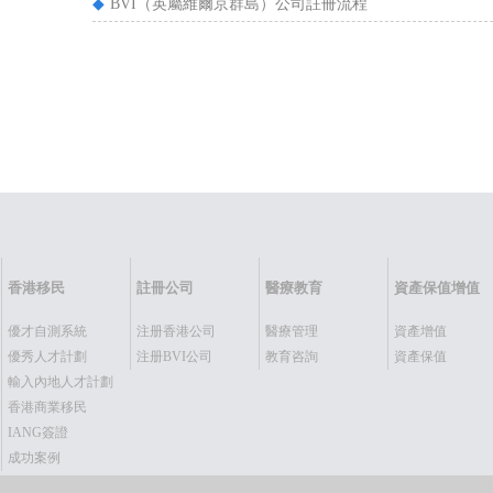
◆
BVI（英屬維爾京群島）公司註冊流程
香港移民
註冊公司
醫療教育
資產保值增值
優才自測系統
注册香港公司
醫療管理
資產增值
優秀人才計劃
注册BVI公司
教育咨詢
資產保值
輸入內地人才計劃
香港商業移民
IANG簽證
成功案例