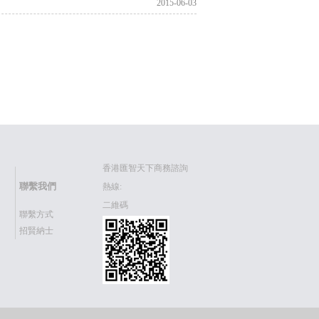
2015-06-03
香港匯智天下商務諮詢
聯繫我們
熱線:
二維碼
聯繫方式
招賢納士